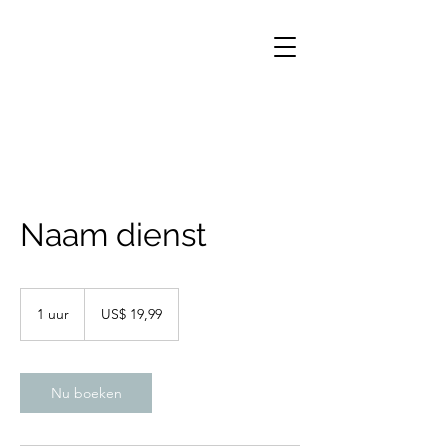
Naam dienst
19,99
Amerikaanse
1 uur
1
US$ 19,99
dollar
u
u
Nu boeken